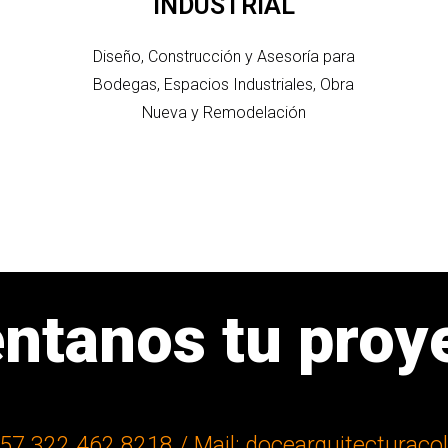
INDUSTRIAL
Diseño, Construcción y Asesoría para
Bodegas, Espacios Industriales, Obra
Nueva y Remodelación
éntanos tu proye
57 322 462 8218 / Mail: docearquitecturac